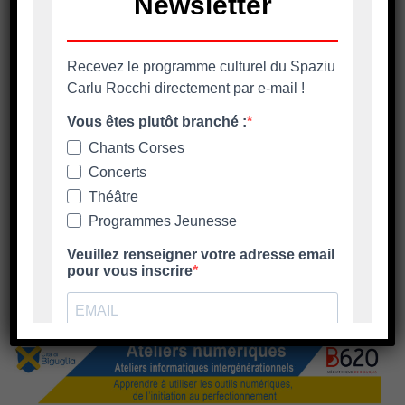
16 Février 2023
Non Classé
Atelier Chant sacré
Attellu Cantu sacru 📅 Ogni marti à partesi di u 21 di
ferraghju ⏰
En savoir plus