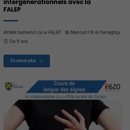
intergénérationnels avec la
FALEP
Attelli numerici cù a FALEP 📅 Mercuri l’8 di ferraghju
⏰ Da 9 ore
En savoir plus