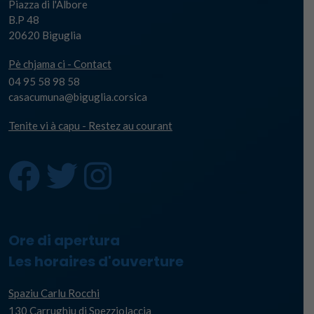
Piazza di l'Albore
B.P 48
20620 Biguglia
Pè chjama ci - Contact
04 95 58 98 58
casacumuna@biguglia.corsica
Tenite vi à capu - Restez au courant
Ore di apertura
Les horaires d'ouverture
Spaziu Carlu Rocchi
130 Carrughju di Spezziolaccia