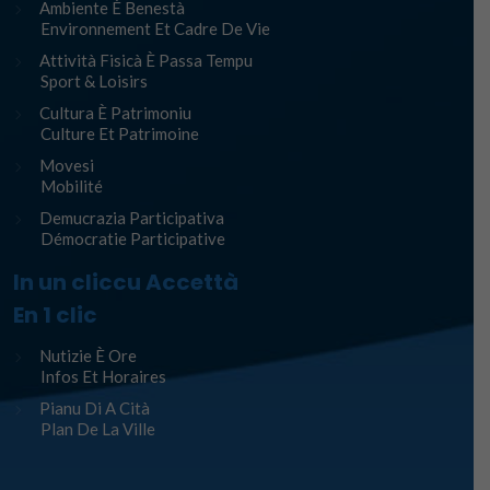
Ambiente È Benestà
Environnement Et Cadre De Vie
Attività Fisicà È Passa Tempu
Sport & Loisirs
Cultura È Patrimoniu
Culture Et Patrimoine
Movesi
Mobilité
Demucrazia Participativa
Démocratie Participative
In un cliccu Accettà
En 1 clic
Nutizie È Ore
Infos Et Horaires
Pianu Di A Cità
Plan De La Ville