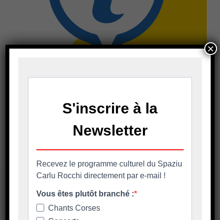
×
Plan Local d'Urbanisme -
Permanence ouverte au
public