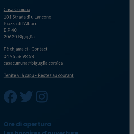
Casa Cumuna
181 Strada di u Lancone
Piazza di l'Albore
B.P 48
20620 Biguglia
Pè chjama ci - Contact
04 95 58 98 58
casacumuna@biguglia.corsica
Tenite vi à capu - Restez au courant
Ore di apertura
Les horaires d'ouverture