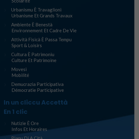
Scolarité
Urbanismu È Travaglioni
Urbanisme Et Grands Travaux
Ambiente È Benestà
Environnement Et Cadre De Vie
Attività Fisicà È Passa Tempu
Sport & Loisirs
Cultura È Patrimoniu
Culture Et Patrimoine
Movesi
Mobilité
Demucrazia Participativa
Démocratie Participative
In un cliccu Accettà
En 1 clic
Nutizie È Ore
Infos Et Horaires
Pianu Di A Cità