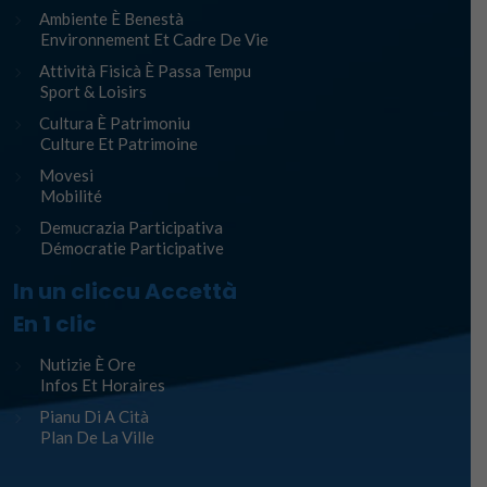
Ambiente È Benestà
Environnement Et Cadre De Vie
Attività Fisicà È Passa Tempu
Sport & Loisirs
Cultura È Patrimoniu
Culture Et Patrimoine
Movesi
Mobilité
Demucrazia Participativa
Démocratie Participative
In un cliccu Accettà
En 1 clic
Nutizie È Ore
Infos Et Horaires
Pianu Di A Cità
Plan De La Ville