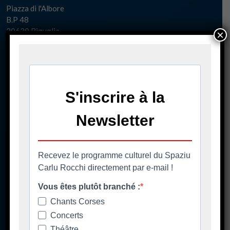
Piazza di l'Albore
B.P 48
20620 Biguglia
×
Pè chjama ci - Contact
04 95 58 98 58
casacumuna@biguglia.corsica
Tenite vi à capu - Restez au courant
Ore di apertura
Les horaires d'ouverture
Spaziu Carlu Rocchi