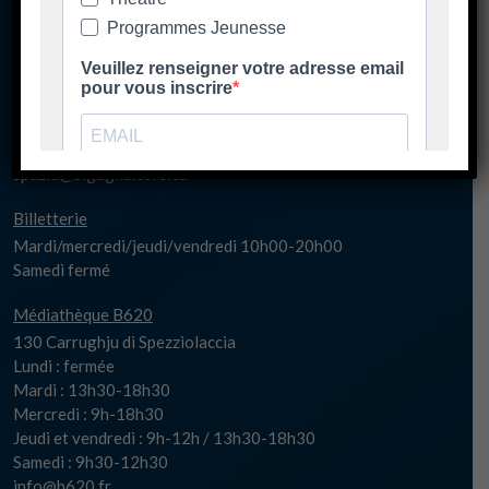
130 Carrughju di Spezziolaccia
20620 Biguglia
Lundi matin fermé
Lundi 17h-20h30
Mardi/jeudi/vendredi 14h00-20h30
Mercredi 10h00-20h30
Samedi fermé
spaziu@biguglia.corsica
Billetterie
Mardi/mercredi/jeudi/vendredi 10h00-20h00
Samedi fermé
Médiathèque B620
130 Carrughju di Spezziolaccia
Lundi : fermée
Mardi : 13h30-18h30
Mercredi : 9h-18h30
Jeudi et vendredi : 9h-12h / 13h30-18h30
Samedi : 9h30-12h30
info@b620.fr