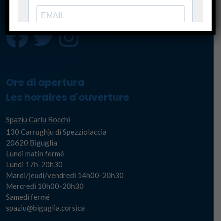
Tenite vi à capu - Restez au courant
Ore di apertura
Les horaires d'ouverture
Spaziu Carlu Rocchi
130 Carrughju di Spezziolaccia
20620 Biguglia
Lundi matin fermé
Lundi 17h-20h30
Mardi/jeudi/vendredi 14h00-20h30
Mercredi 10h00-20h30
Samedi fermé
spaziu@biguglia.corsica