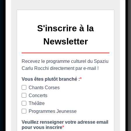
A casa cumuna
La mairie
Casa Cumuna
181 Strada di u Lancone
Piazza di l'Albore
B.P 48
20620 Biguglia
Pè chjama ci - Contact
04 95 58 98 58
casacumuna@biguglia.corsica