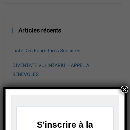
Articles récents
Liste Des Fournitures Scolaires
DIVENTATE VULINTARIU – APPEL À
BÉNÉVOLES
×
Inscriptions Au Marché De Noël
Avis D’appel À Candidatures De
Fonctionnaires En Situation De Handicap
Horaires De Rentrée Scolaire 2026-2027