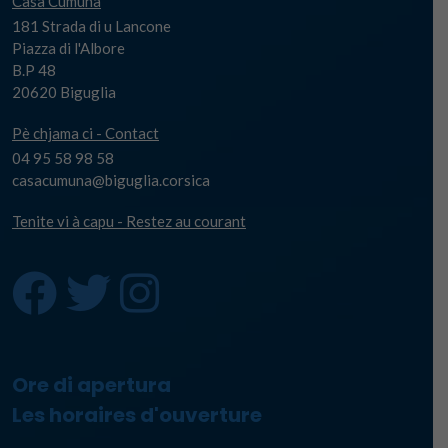
Casa Cumuna
181 Strada di u Lancone
Piazza di l'Albore
B.P 48
20620 Biguglia
Pè chjama ci - Contact
04 95 58 98 58
casacumuna@biguglia.corsica
Tenite vi à capu - Restez au courant
Ore di apertura
Les horaires d'ouverture