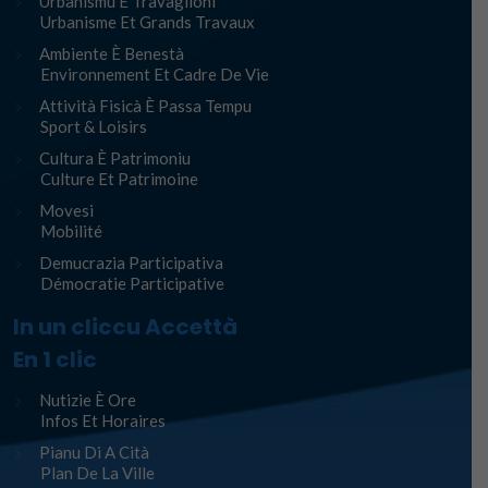
Urbanismu È Travaglioni
Urbanisme Et Grands Travaux
Ambiente È Benestà
Environnement Et Cadre De Vie
Attività Fisicà È Passa Tempu
Sport & Loisirs
Cultura È Patrimoniu
Culture Et Patrimoine
Movesi
Mobilité
Demucrazia Participativa
Démocratie Participative
In un cliccu Accettà
En 1 clic
Nutizie È Ore
Infos Et Horaires
Pianu Di A Cità
Plan De La Ville